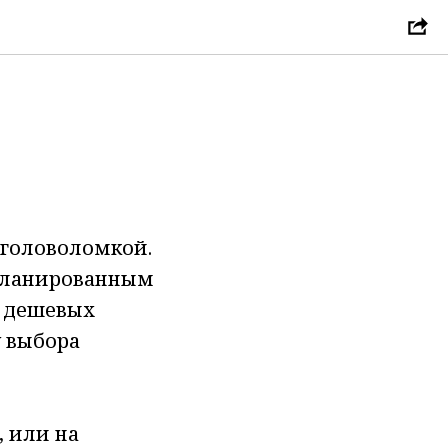
 головоломкой.
апланированным
т дешевых
у выбора
, или на