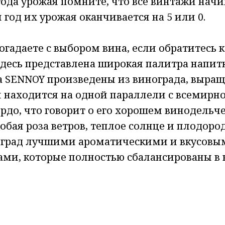
ода урожая помните, что все винтажи начин
 год их урожая оканчивается на 5 или 0.
огадаете с выбором вина, если обратитесь 
Здесь представлена широкая палитра напит
ма SENNOY произведены из винограда, выращ
н находится на одной параллели с всемирн
рдо, что говорит о его хорошем винодельч
обая роза ветров, теплое солнце и плодоро
оград лучшими ароматическими и вкусовы
ами, которые полностью сбалансированы в