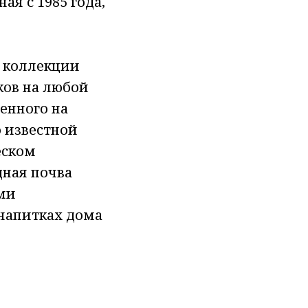
ая с 1985 года,
к коллекции
ков на любой
енного на
о известной
еском
дная почва
ми
 напитках дома