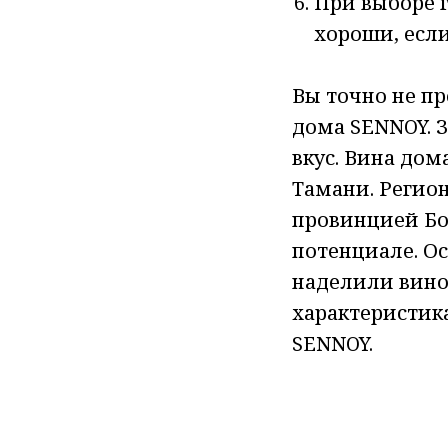
При выборе г
хороши, если
Вы точно не пр
дома SENNOY. 
вкус. Вина до
Тамани. Регио
провинцией Бо
потенциале. Ос
наделили вин
характеристик
SENNOY.