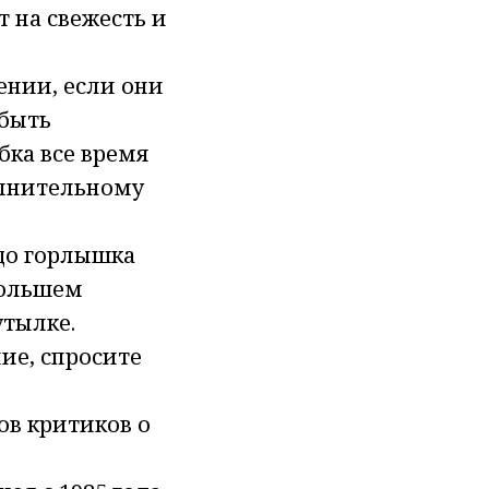
т на свежесть и
ении, если они
 быть
бка все время
олнительному
 до горлышка
 большем
утылке.
ие, спросите
ов критиков о