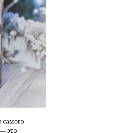
о самого
 ― это